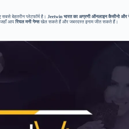
सबसे बेहतरीन प्लेटफॉर्म है।
Jeetwin भारत का अग्रणी ऑनलाइन कैसीनो और गेमि
, जहाँ आप
रियल मनी गेम्स
खेल सकते हैं और जबरदस्त इनाम जीत सकते हैं।