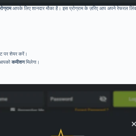
रोग्राम
आपके लिए शानदार मौका है। इस प्रोग्राम के ज़रिए आप अपने रेफरल लिंक
इट पर शेयर करें।
ो आपको
कमीशन
मिलेगा।