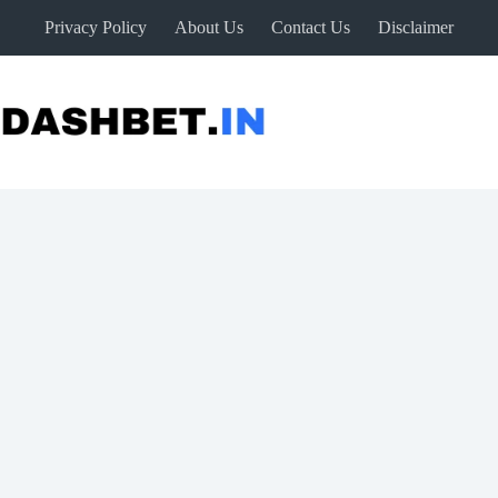
Skip
Privacy Policy
About Us
Contact Us
Disclaimer
to
content