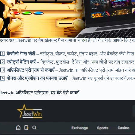
अगर आप Jeetwin पर गेम खेलकर पैसे कमाना चाहते हैं, तो ये तरीके आपके लिए का
1️⃣
कैसीनो गेम्स खेलें
– स्लॉट्स, पोकर, रूलेट, एंडार बहार, और बैकरेट जैसे गेम्
2️⃣
स्पोर्ट्स बेटिंग करें
– क्रिकेट, फुटबॉल, टेनिस और अन्य खेलों पर दांव लगाकर
3️⃣
अफ़िलिएट प्रोग्राम से कमाएँ
– Jeetwin का अफ़िलिएट प्रोग्राम जॉइन करें
4️⃣
बोनस और प्रमोशन का फायदा उठाएँ
– Jeetwin नए यूज़र्स को शानदार वेल
Jeetwin अफ़िलिएट प्रोग्राम: घर बैठे पैसे कमाएँ