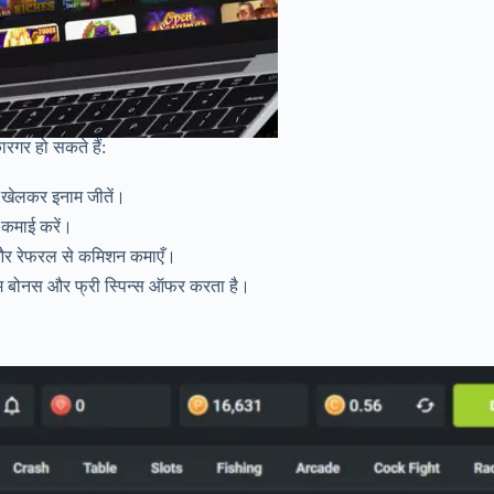
रगर हो सकते हैं:
स खेलकर इनाम जीतें।
 कमाई करें।
 और रेफरल से कमिशन कमाएँ।
कम बोनस और फ्री स्पिन्स ऑफर करता है।