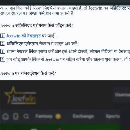
अगर आप बिना कोई रिस्क लिए पैसे कमाना चाहते हैं, तो Jeetwin का
अफ़िलिएट प्
सफल रेफरल पर
अच्छा कमीशन
कमा सकते हैं।
Jeetwin अफ़िलिएट प्रोग्राम कैसे जॉइन करें?
1️⃣
Jeetwin की वेबसाइट
पर जाएँ।
2️⃣
अफ़िलिएट प्रोग्राम
सेक्शन में साइन अप करें।
3️⃣ अपना
रेफरल लिंक
प्राप्त करें और इसे अपने दोस्तों, सोशल मीडिया या वेबसा
4️⃣ जब कोई आपके लिंक से Jeetwin पर जॉइन करेगा और खेलना शुरू करेगा, त
Jeetwin पर रजिस्ट्रेशन कैसे करें?