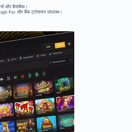
फर्स और कैशबैक।
oogle Pay और बैंक ट्रांसफर उपलब्ध।